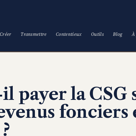
Créer
Transmettre
Contentieux
Outils
Blog
À
-il payer la CSG 
revenus fonciers
 ?