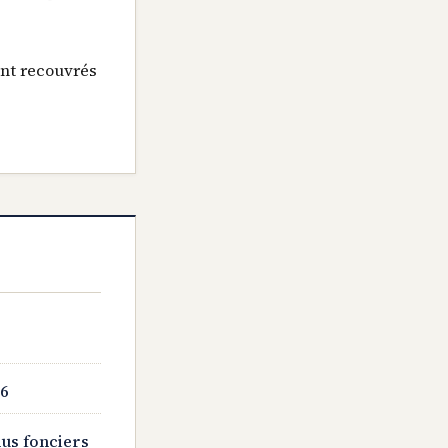
ont recouvrés
26
us fonciers