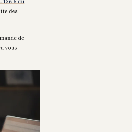
L. 136-6 du
ette des
ommande de
ra vous