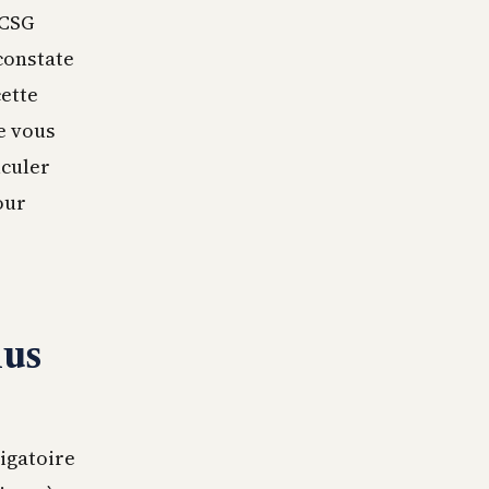
 CSG
 constate
cette
Je vous
culer
our
nus
igatoire