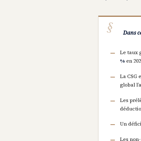
Dans ce
Le taux 
%
en 202
La CSG e
global l
Les prél
déductio
Un défic
Les non-