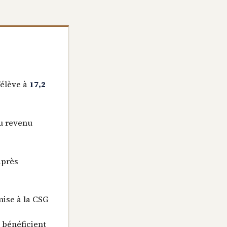
’élève à
17,2
u revenu
après
ise à la CSG
 bénéficient