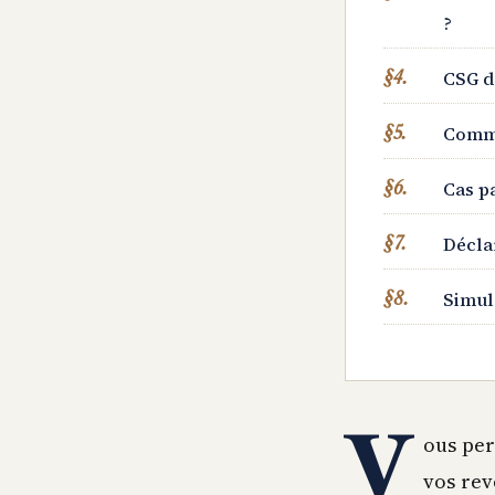
?
CSG d
Comme
Cas pa
Décla
Simul
V
ous per
vos rev