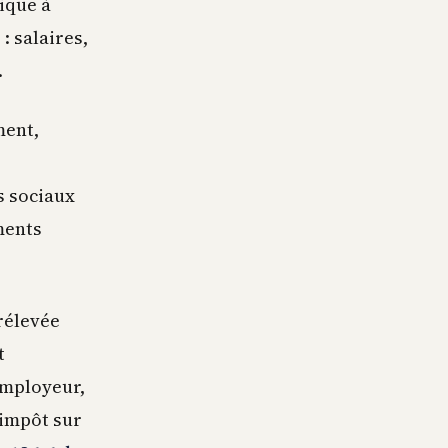
lique à
: salaires,
.
ment,
s sociaux
ments
prélevée
t
employeur,
impôt sur