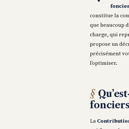
foncie
constitue la com
que beaucoup de
charge, qui repr
propose un déc
précisément votr
l’optimiser.
Qu’est
fonciers
La
Contributio