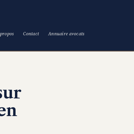
 propos
Contact
Annuaire avocats
sur
 en