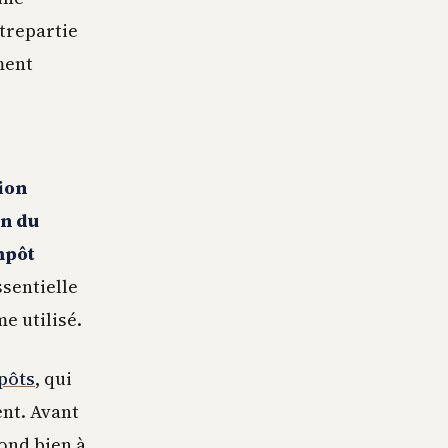
trepartie
ment
ion
n du
mpôt
ssentielle
e utilisé.
pôts
, qui
ent. Avant
pond bien à