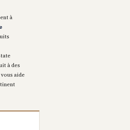
ent à
e
uits
state
it à des
 vous aide
rtinent