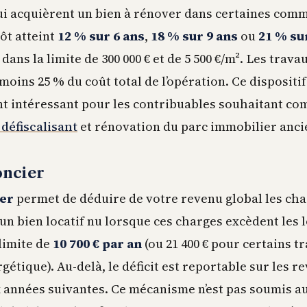
ui acquièrent un bien à rénover dans certaines com
ôt atteint
12 % sur 6 ans
,
18 % sur 9 ans
ou
21 % su
 dans la limite de 300 000 € et de 5 500 €/m². Les trav
oins 25 % du coût total de l’opération. Ce dispositif
t intéressant pour les contribuables souhaitant co
défiscalisant
et rénovation du parc immobilier anci
oncier
ier
permet de déduire de votre revenu global les ch
un bien locatif nu lorsque ces charges excèdent les 
 limite de
10 700 € par an
(ou 21 400 € pour certains t
étique). Au-delà, le déficit est reportable sur les r
x années suivantes. Ce mécanisme n’est pas soumis a