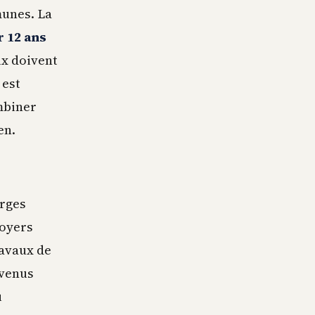
munes. La
r 12 ans
aux doivent
 est
mbiner
en.
arges
loyers
ravaux de
evenus
u