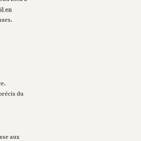
il en
nues.
ce.
précis du
esse aux