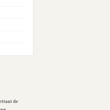
ettant de
une