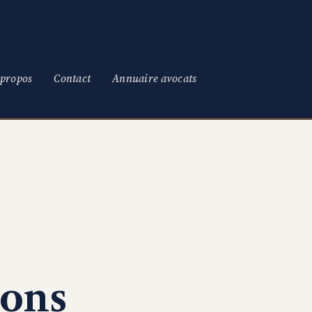
 propos
Contact
Annuaire avocats
ions