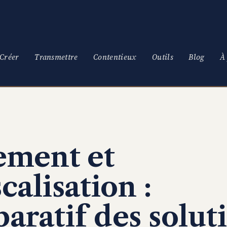
Créer
Transmettre
Contentieux
Outils
Blog
À
ement et
calisation :
aratif des solut