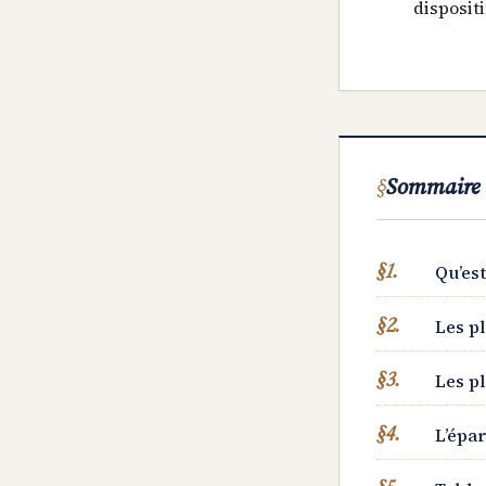
disposit
Sommaire
Qu’es
Les p
Les p
L’épar