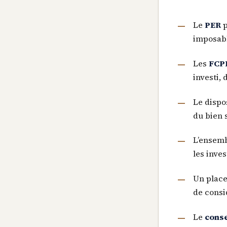
Le
PER
p
imposabl
Les
FCPI
investi, 
Le dispo
du bien 
L’ensemb
les inve
Un place
de consi
Le
conse