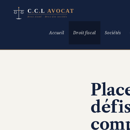
Aller
au
contenu
Accueil
Droit fiscal
Sociétés
Plac
défis
comp