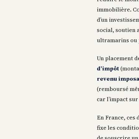
immobilière. Co
d’un investissem
social, soutien
ultramarins ou 
Un placement de
d’impôt
(montan
revenu imposa
(remboursé même
car l’impact su
En France, ces 
fixe les conditi
de souscrire un 