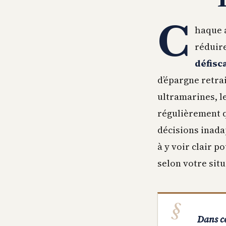
C
haque a
réduire
défisc
d’épargne retrai
ultramarines, le
régulièrement q
décisions inada
à y voir clair p
selon votre sit
Dans ce