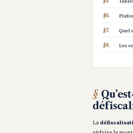
Table
Plafo
Quel 
Les er
Qu’est
défiscal
La
défiscalisat
réduire le monta