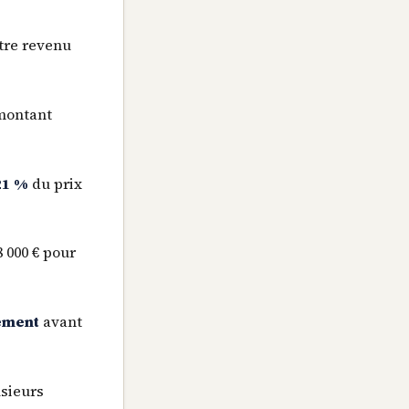
tre revenu
montant
21 %
du prix
 000 € pour
ement
avant
usieurs