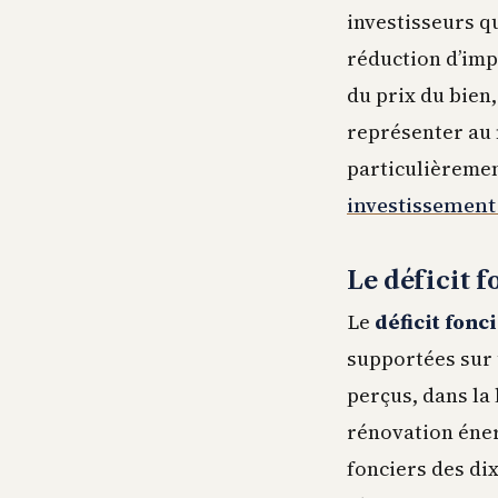
investisseurs q
réduction d’imp
du prix du bien,
représenter au m
particulièremen
investissement 
Le déficit f
Le
déficit fonc
supportées sur 
perçus, dans la
rénovation énerg
fonciers des di