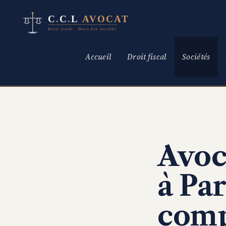
Aller
au
contenu
Accueil
Droit fiscal
Sociétés
Avoc
à Par
comp