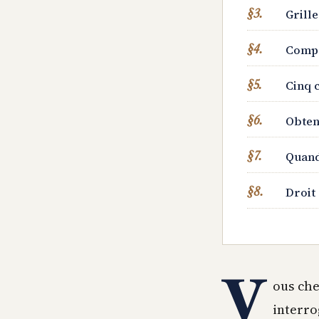
Grille
Compa
Cinq 
Obten
Quand
Droit 
V
ous ch
interro