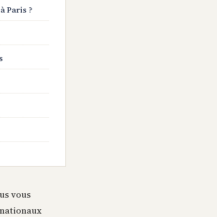
à Paris ?
s
us vous
ernationaux