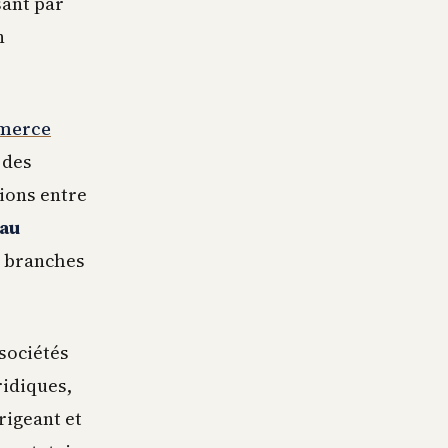
sant par
n
merce
 des
tions entre
 au
es branches
 sociétés
ridiques,
rigeant et