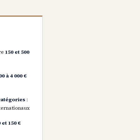
tre
150 et 500
00 à 4 000 €
catégories
:
ternationaux
 et 150 €