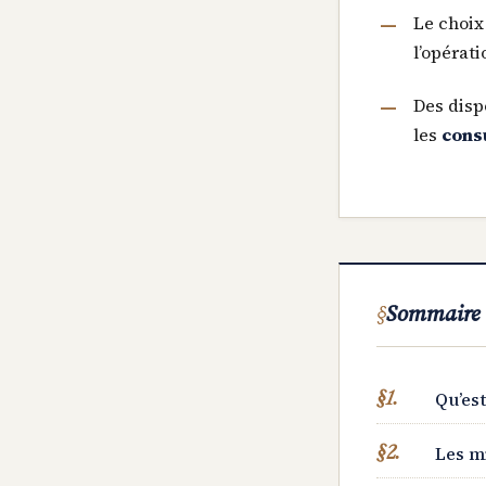
Le choix
l’opérat
Des disp
les
cons
Sommaire
Qu’est
Les mi