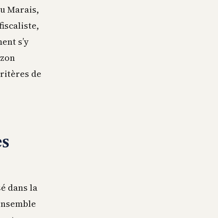
du Marais,
iscaliste,
ent s’y
izon
critères de
es
sé dans la
’ensemble