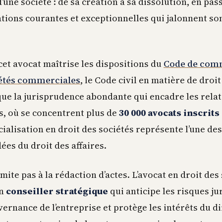
d’une société : de sa création à sa dissolution, en pas
ations courantes et exceptionnelles qui jalonnent so
et avocat maîtrise les dispositions du
Code de com
iétés commerciales
, le Code civil en matière de droit
 que la jurisprudence abondante qui encadre les rela
is, où se concentrent plus de
30 000 avocats inscrits
écialisation en droit des sociétés représente l’une d
ées du droit des affaires.
imite pas à la rédaction d’actes. L’avocat en droit des
un
conseiller stratégique
qui anticipe les risques ju
ernance de l’entreprise et protège les intérêts du di