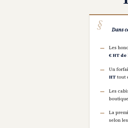
Dans ce
Les hono
€ HT de 
Un forfa
HT
tout 
Les cabi
boutique
La premi
selon le