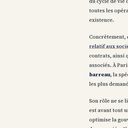
du cycle de vie 
toutes les opér
existence.
Concrètement, c
relatif aux soc
contrats, ainsi
associés. À Par
barreau
, la sp
les plus demand
Son rôle ne se l
est avant tout 
optimise la gouv