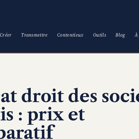
Créer
Transmettre
Contentieux
Outils
Blog
À
at droit des soci
is : prix et
aratif