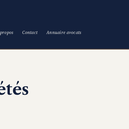
 propos
Contact
Annuaire avocats
étés