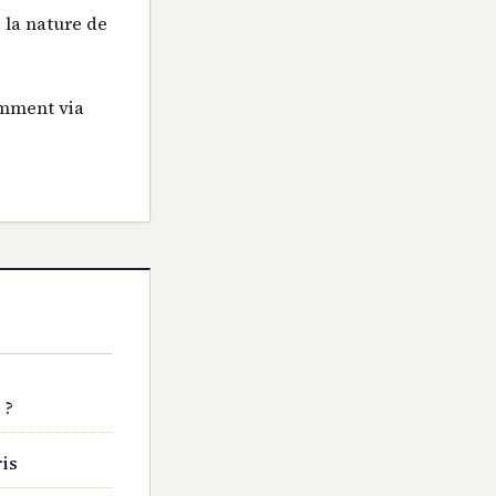
e la nature de
tamment via
 ?
ris