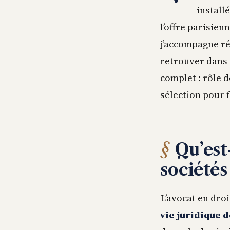
install
l’offre parisien
j’accompagne r
retrouver dans 
complet : rôle d
sélection pour 
Qu’est
sociétés
L’avocat en droi
vie juridique 