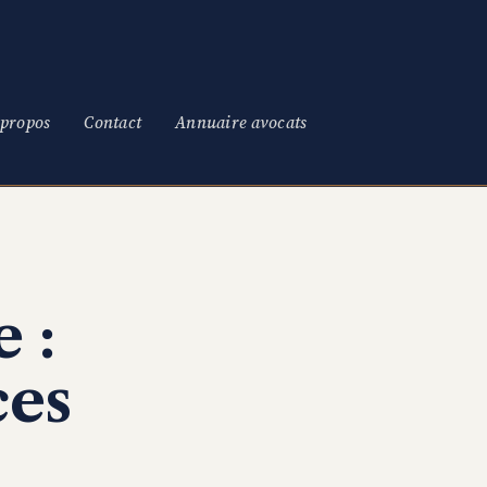
 propos
Contact
Annuaire avocats
 :
ces