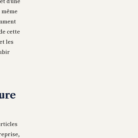
et d’une
ne même
comment
de cette
et les
ubir
ture
rticles
reprise,