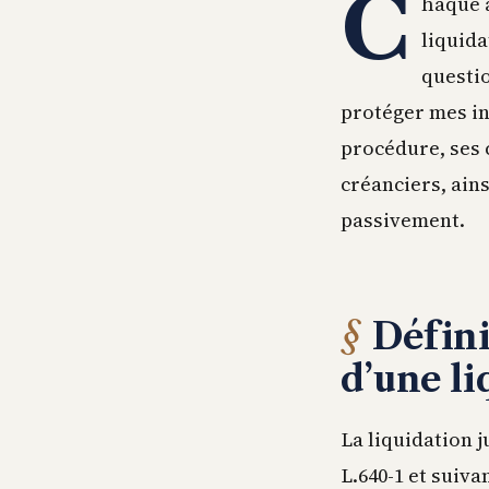
C
haque a
liquida
questio
protéger mes in
procédure, ses c
créanciers, ains
passivement.
Défini
d’une li
La liquidation j
L.640-1 et suiv