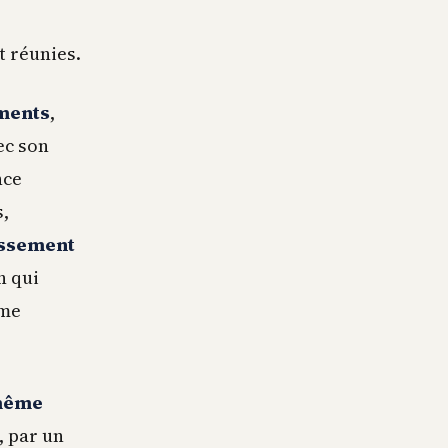
t réunies.
ements
,
vec son
nce
s,
ssement
n qui
ime
-même
, par un