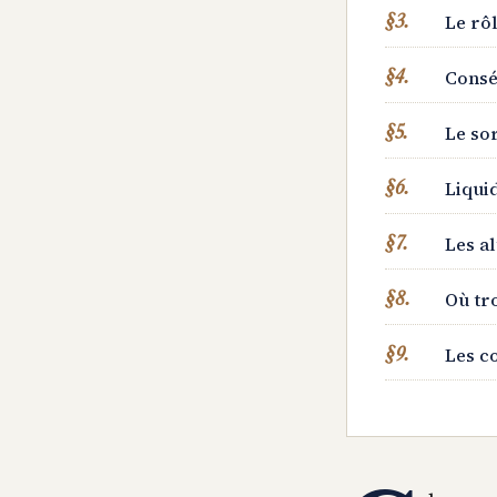
Le rôl
Conséq
Le sor
Liquid
Les al
Où tro
Les co