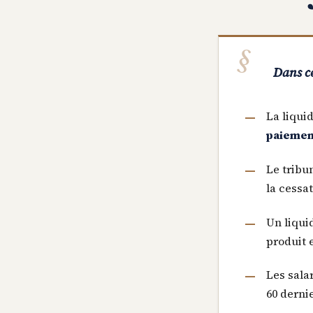
Dans ce
La liquid
paiemen
Le tribu
la cessa
Un liquid
produit 
Les sala
60 dernie