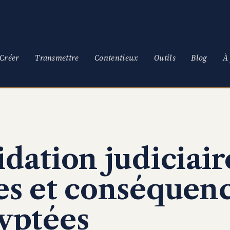
Créer
Transmettre
Contentieux
Outils
Blog
À
dation judiciaire
es et conséquen
yptées