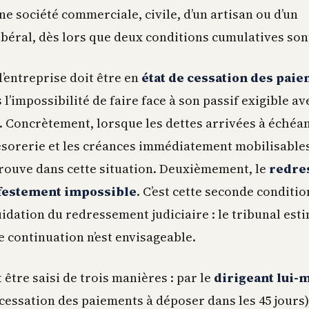
’une société commerciale, civile, d’un artisan ou d’un
ibéral, dès lors que deux conditions cumulatives son
’entreprise doit être en
état de cessation des pai
s l’impossibilité de faire face à son passif exigible a
e. Concrètement, lorsque les dettes arrivées à échéa
ésorerie et les créances immédiatement mobilisable
 trouve dans cette situation. Deuxièmement, le
redre
ifestement impossible
. C’est cette seconde conditio
uidation du redressement judiciaire : le tribunal est
e continuation n’est envisageable.
 être saisi de trois manières : par le
dirigeant lui
 cessation des paiements à déposer dans les 45 jours)