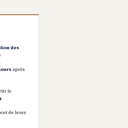
tion des
e
jours
après
tir le
t
ent de leurs