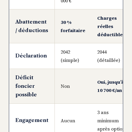
000 €
Charges
Abattement
30 %
réelles
forfaitaire
/ déductions
déductibles
2042
2044
Déclaration
(simple)
(détaillée)
Déficit
Oui, jusqu’à
Non
foncier
10 700 €/an
possible
3 ans
Engagement
Aucun
minimum
après option