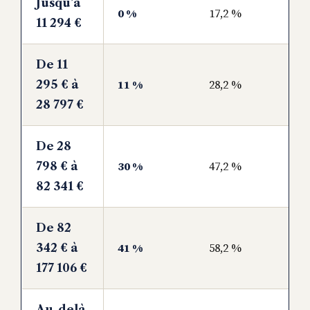
Jusqu’à
0 %
17,2 %
11 294 €
De 11
11 %
28,2 %
295 € à
28 797 €
De 28
30 %
47,2 %
798 € à
82 341 €
De 82
41 %
58,2 %
342 € à
177 106 €
Au-delà