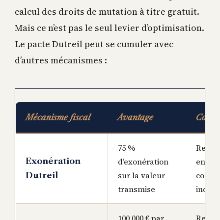
calcul des droits de mutation à titre gratuit.
Mais ce n’est pas le seul levier d’optimisation.
Le pacte Dutreil peut se cumuler avec
d’autres mécanismes :
Mécanisme fiscal
Avantage
Condi
75 %
Respe
Exonération
d’exonération
engag
sur la valeur
collect
Dutreil
transmise
indivi
100 000 € par
Renou