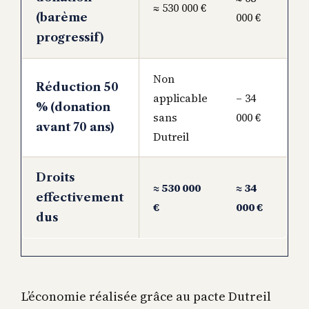
≈ 530 000 €
000 €
(barème
progressif)
Non
Réduction 50
applicable
– 34
% (donation
sans
000 €
avant 70 ans)
Dutreil
Droits
≈ 530 000
≈ 34
effectivement
€
000 €
dus
L’économie réalisée grâce au pacte Dutreil