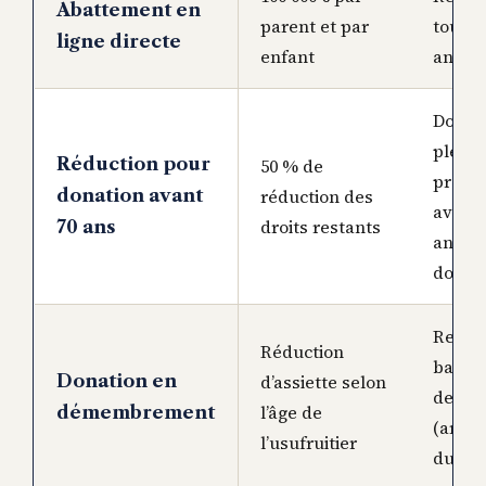
Abattement en
parent et par
tous l
ligne directe
enfant
ans
Donat
pleine
Réduction pour
50 % de
propri
donation avant
réduction des
avant 
droits restants
70 ans
ans d
donat
Respe
Réduction
barème
Donation en
d’assiette selon
de l’u
l’âge de
démembrement
(articl
l’usufruitier
du CG