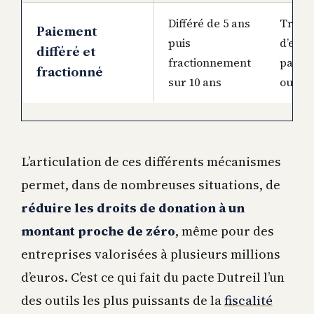
Différé de 5 ans
Trans
Paiement
puis
d’entr
différé et
fractionnement
par do
fractionné
sur 10 ans
ou suc
L’articulation de ces différents mécanismes
permet, dans de nombreuses situations, de
réduire les droits de donation à un
montant proche de zéro
, même pour des
entreprises valorisées à plusieurs millions
d’euros. C’est ce qui fait du pacte Dutreil l’un
des outils les plus puissants de la
fiscalité