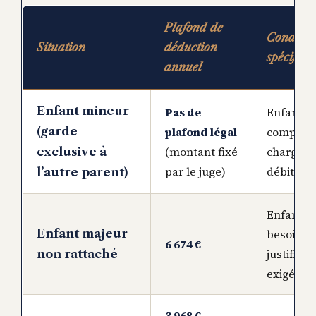
Plafond de
Conditio
Situation
déduction
spécifiqu
annuel
Enfant mineur
Pas de
Enfant n
(garde
plafond légal
compté 
(montant fixé
charge d
exclusive à
par le juge)
débiteur
l’autre parent)
Enfant d
Enfant majeur
besoin,
6 674 €
justificat
non rattaché
exigés
3 968 €