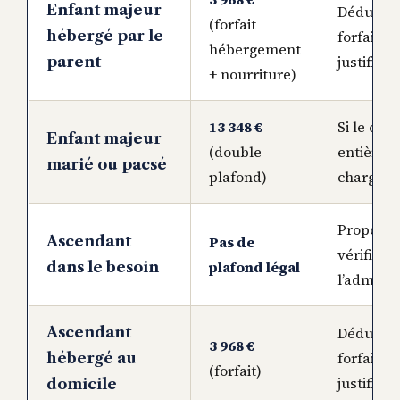
Enfant majeur
Déductio
(forfait
hébergé par le
forfaitai
hébergement
justificati
parent
+ nourriture)
13 348 €
Si le cou
Enfant majeur
(double
entièrem
marié ou pacsé
plafond)
charge
Proportio
Ascendant
Pas de
vérifiée 
plafond légal
dans le besoin
l’adminis
Ascendant
Déductio
3 968 €
forfaitai
hébergé au
(forfait)
justificati
domicile