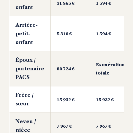
31 865 €
1 594 €
enfant
Arrière-
5 310 €
1 594 €
petit-
enfant
Époux /
Exonération
80 724 €
partenaire
totale
PACS
Frère /
15 932 €
15 932 €
sœur
Neveu /
7 967 €
7 967 €
nièce